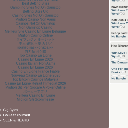
Wyrd
3
Best Betting Sites
havingsome
Gambling Sites Not On Gamstop
With Love T
Betting Sites UK
Wyrd
3
Casino Sites Not On Gamstop
Migliori Casino Non Aams
Kate00004
Casinos Not On Gamstop
With Love T
Wyrd
3
Non Gamstop Casino
Meilleur Site Casino En Ligne Belgique
bebop corte
Migliori Casino Online
No Bangin'
ライブカジノ ルーレット
本人 確認 不要 カジノ
Hot Discu
крипто казино україни
카지노 사이트
With Love T
Top Casino En Ligne
Wyrd
3
Casino En Ligne 2026
The Danger
Casino Italiani Non Aams
Casino En Ligne 2026
One For Th
Casino En Ligne France Fiable
Books
1
Nouveau Casino En Ligne 2026
No Bangin'
Top Bitcoin Casinos Malaysia
Casino En Ligne Retrait Immédiat 2026
Migliori Siti Per Giocare A Poker Online
ポーカーアプリ
Meilleur Casino En Ligne
Migliori Siti Scommesse
Gig Bytes
Go Fest Yourself
SEEN & HEARD